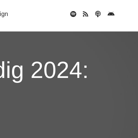
ign
ig 2024:
2x
1.5x