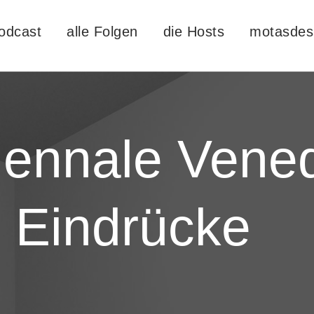
odcast
alle Folgen
die Hosts
motasdes
iennale Vened
 Eindrücke