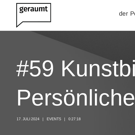
der P
#59 Kunstb
Persönliche
17. JULI 2024
EVENTS
0:27:18