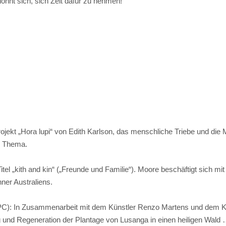
ohnt sich, sich Zeit dafür zu nehmen!
Projekt „Hora lupi“ von Edith Karlson, das menschliche Triebe und die 
m Thema.
tel „kith and kin“ („Freunde und Familie“). Moore beschäftigt sich mi
ner Australiens.
ATPC): In Zusammenarbeit mit dem Künstler Renzo Martens und dem Ku
und Regeneration der Plantage von Lusanga in einen heiligen Wald … s