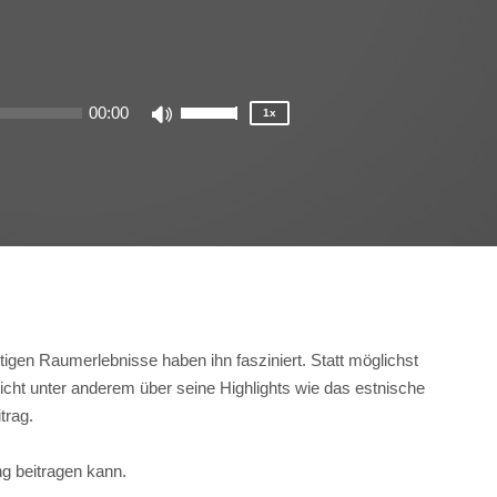
1.25x
1x
0.75x
00:00
1x
Use
Up/Down
Arrow
keys
to
increase
or
decrease
volume.
tigen Raumerlebnisse haben ihn fasziniert. Statt möglichst
richt unter anderem über seine Highlights wie das estnische
trag.
ng beitragen kann.