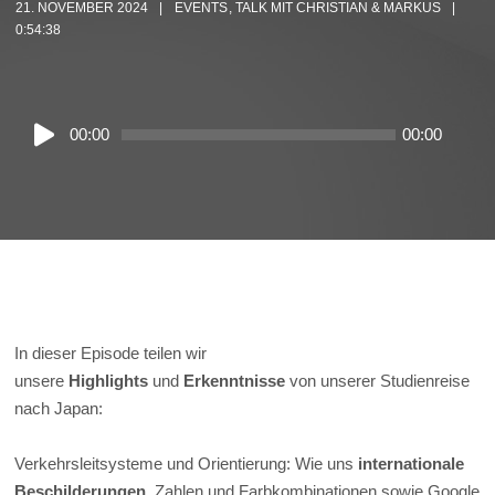
21. NOVEMBER 2024
EVENTS
,
TALK MIT CHRISTIAN & MARKUS
0:54:38
Audio
00:00
00:00
Player
In dieser Episode teilen wir
unsere
Highlights
und
Erkenntnisse
von unserer Studienreise
nach Japan:
Verkehrsleitsysteme und Orientierung: Wie uns
internationale
Beschilderungen
, Zahlen und Farbkombinationen sowie Google