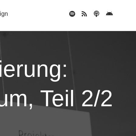
ign
ierung:
um, Teil 2/2
2x
1.5x