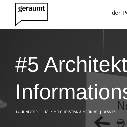
der P
#5 Architek
Information
14. JUNI 2019
TALK MIT CHRISTIAN & MARKUS
0:56:16