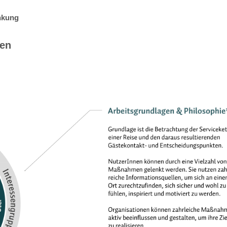
nkung
sen