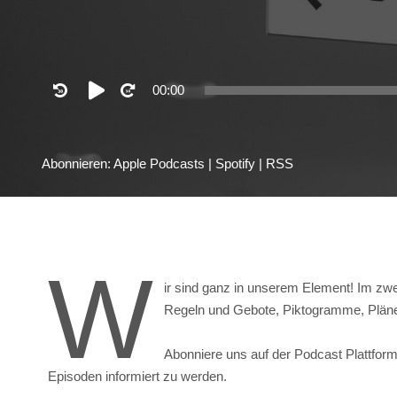
Audio
00:00
Player
Abonnieren:
Apple Podcasts
|
Spotify
|
RSS
W
ir sind ganz in unserem Element! Im zwei
Regeln und Gebote, Piktogramme, Pläne 
Abonniere uns auf der Podcast Plattform
Episoden informiert zu werden.