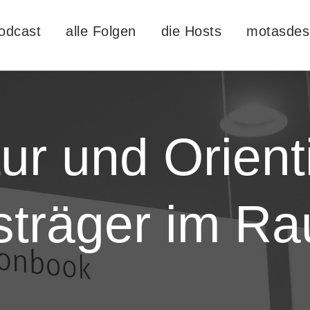
odcast
alle Folgen
die Hosts
motasdes
tur und Orient
sträger im Ra