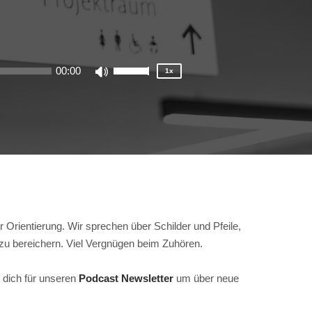
1.25x
1x
0.75x
00:00
1x
Use
Up/Down
Arrow
keys
to
increase
or
decrease
volume.
ur Orientierung. Wir sprechen über Schilder und Pfeile,
zu bereichern. Viel Vergnügen beim Zuhören.
 dich für unseren
Podcast Newsletter
um über neue