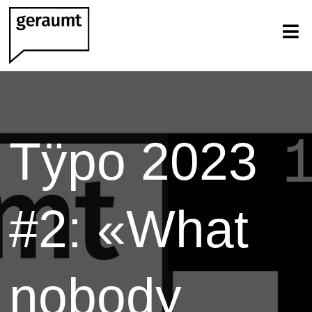
Tÿpo 2023
#2: «What
nobody