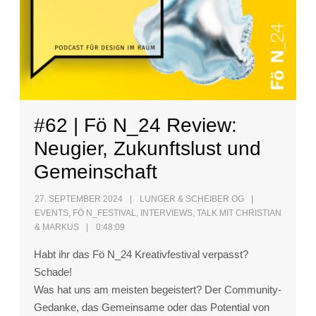
#62 | Fö N_24 Review:
Neugier, Zukunftslust und
Gemeinschaft
27. SEPTEMBER 2024
LUNGER & SCHEIBER OG
EVENTS
,
FÖ N_FESTIVAL
,
INTERVIEWS
,
TALK MIT CHRISTIAN
& MARKUS
0:48:09
Habt ihr das Fö N_24 Kreativfestival verpasst?
Schade!
Was hat uns am meisten begeistert? Der Community-
Gedanke, das Gemeinsame oder das Potential von