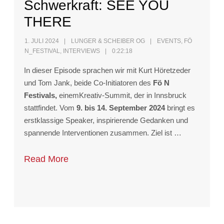
Schwerkraft: SEE YOU
THERE
1. JULI 2024
LUNGER & SCHEIBER OG
EVENTS
,
FÖ
N_FESTIVAL
,
INTERVIEWS
0:22:18
In dieser Episode sprachen wir mit Kurt Höretzeder
und Tom Jank, beide Co-Initiatoren des
Fö N
Festivals,
einemKreativ-Summit, der in Innsbruck
stattfindet. Vom
9. bis 14. September 2024
bringt es
erstklassige Speaker, inspirierende Gedanken und
spannende Interventionen zusammen. Ziel ist …
Read More