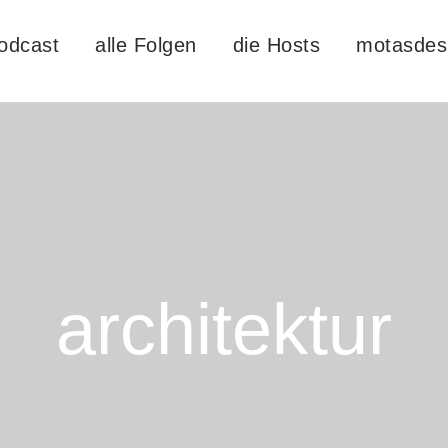
odcast
alle Folgen
die Hosts
motasdes
architektur