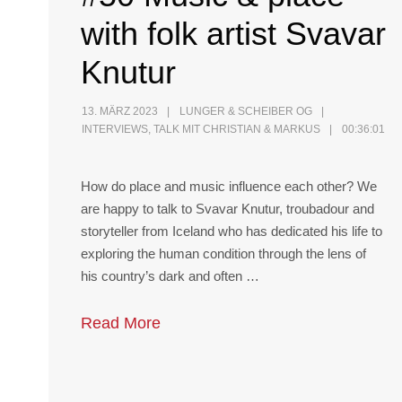
with folk artist Svavar
Knutur
13. MÄRZ 2023
LUNGER & SCHEIBER OG
INTERVIEWS
,
TALK MIT CHRISTIAN & MARKUS
00:36:01
How do place and music influence each other? We
are happy to talk to Svavar Knutur, troubadour and
storyteller from Iceland who has dedicated his life to
exploring the human condition through the lens of
his country’s dark and often …
Read More