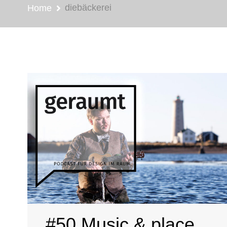
diebäckerei
Home
#50 Music & place