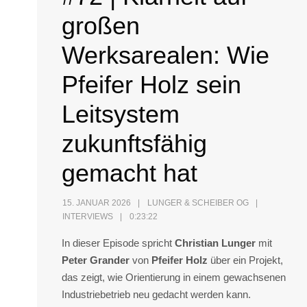
großen
Werksarealen: Wie
Pfeifer Holz sein
Leitsystem
zukunftsfähig
gemacht hat
15. JANUAR 2026
LUNGER & SCHEIBER OG
INTERVIEWS
0:23:22
In dieser Episode spricht
Christian Lunger
mit
Peter Grander
von
Pfeifer Holz
über ein Projekt,
das zeigt, wie Orientierung in einem gewachsenen
Industriebetrieb neu gedacht werden kann.