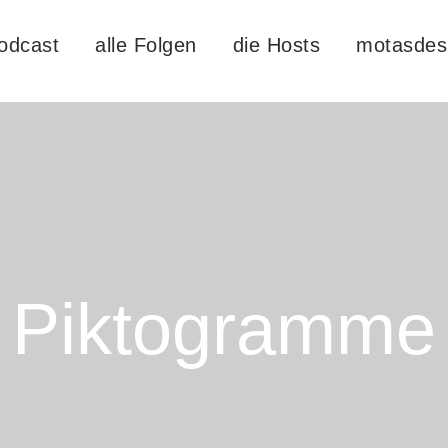
odcast
alle Folgen
die Hosts
motasdes
Piktogramme