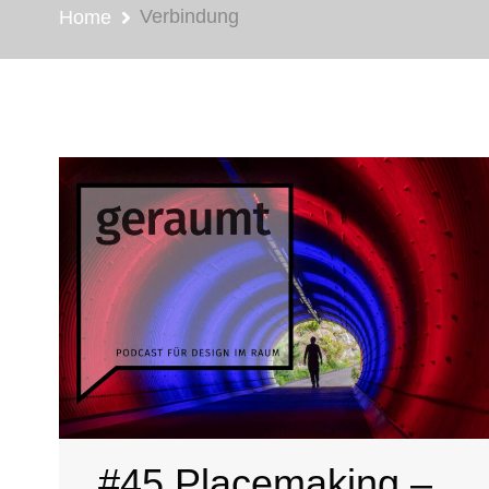
Verbindung
Home
#45 Placemaking –